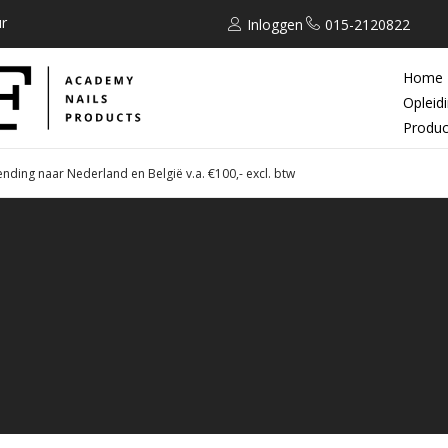
r
Inloggen
015-2120822
Home
Opleid
Produc
ending naar Nederland en België v.a. €100,- excl. btw