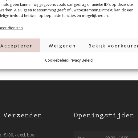
hnologieën kunnen wij gegevens zoals surfgedrag of unieke ID's op deze site
werken. Als u geen toestemming geeft of uw toestemming intrekt, kan dit een
elige invloed hebben op bepaalde functies en mogelijkheden.
eer diensten
Accepteren
Weigeren
Bekijk voorkeure
Cookiebeleid
Privacy Beleid
 Verzenden
Openingstijden
. €100,- excl. btw
Ma:
09.00 – 16.00