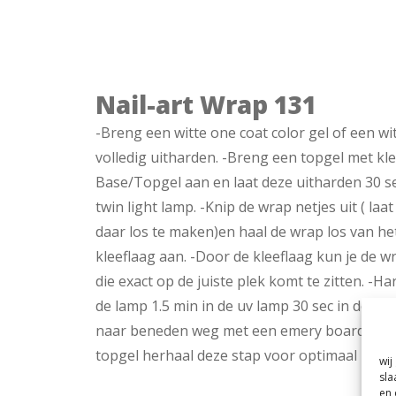
Nail-art Wrap 131
-Breng een witte one coat color gel of een wi
volledig uitharden. -Breng een topgel met kle
Base/Topgel aan en laat deze uitharden 30 sec 
twin light lamp. -Knip de wrap netjes uit ( laa
daar los te maken)en haal de wrap los van he
kleeflaag aan. -Door de kleeflaag kun je de 
die exact op de juiste plek komt te zitten. -Har
de lamp 1.5 min in de uv lamp 30 sec in de twin 
naar beneden weg met een emery board vijl. 
topgel herhaal deze stap voor optimaal resul
wij
sla
en 