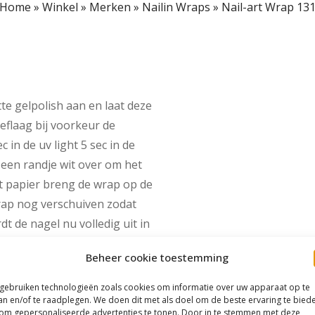
Home
»
Winkel
»
Merken
»
Nailin Wraps
»
Nail-art Wrap 13
tte gelpolish aan en laat deze
eflaag bij voorkeur de
in de uv light 5 sec in de
t een randje wit over om het
t papier breng de wrap op de
wrap nog verschuiven zodat
dt de nagel nu volledig uit in
light. -Vijl overtollig wrap
Beheer cookie toestemming
-Seal de wrap af met de
taat.
 gebruiken technologieën zoals cookies om informatie over uw apparaat op te
an en/of te raadplegen. We doen dit met als doel om de beste ervaring te bied
om gepersonaliseerde advertenties te tonen. Door in te stemmen met deze