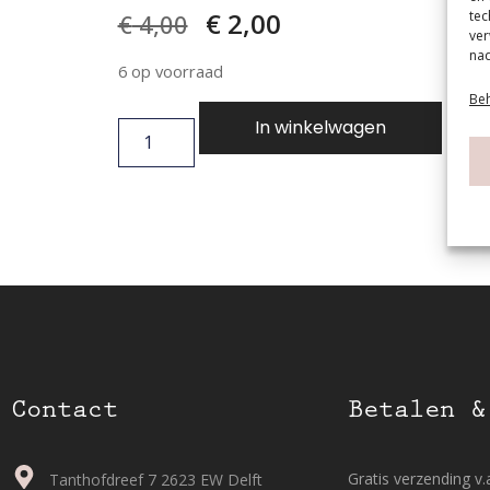
€
2,00
tec
€
4,00
ver
nad
6 op voorraad
Beh
In winkelwagen
Contact
Betalen &
Gratis verzending v.a
Tanthofdreef 7 2623 EW Delft