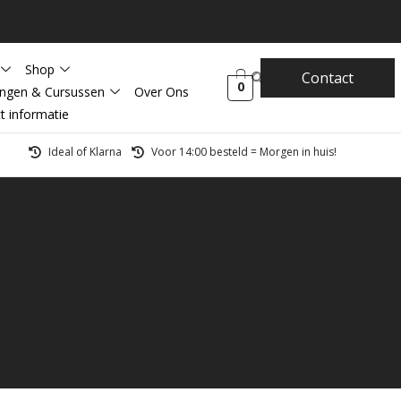
Shop
Contact
0
ingen & Cursussen
Over Ons
t informatie
Ideal of Klarna
Voor 14:00 besteld = Morgen in huis!