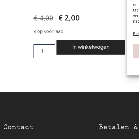
en 
tec
€
2,00
ver
€
4,00
nad
9 op voorraad
Beh
In winkelwagen
Contact
Betalen &