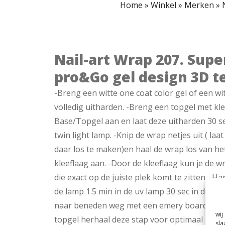
Home
»
Winkel
»
Merken
»
Nail-art Wrap 207. Sup
pro&Go gel design 3D t
-Breng een witte one coat color gel of een wi
volledig uitharden. -Breng een topgel met kle
Base/Topgel aan en laat deze uitharden 30 sec 
twin light lamp. -Knip de wrap netjes uit ( laa
daar los te maken)en haal de wrap los van he
kleeflaag aan. -Door de kleeflaag kun je de 
die exact op de juiste plek komt te zitten. -Har
de lamp 1.5 min in de uv lamp 30 sec in de twin 
naar beneden weg met een emery board vijl. 
wij
topgel herhaal deze stap voor optimaal resul
sla