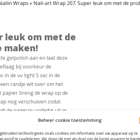
Nailin Wraps
»
Nail-art Wrap 207. Super leuk om met de pro
er leuk om met de
e maken!
tte gelpolish aan en laat deze
eflaag bij voorkeur de
in de uv light 5 sec in de
t een randje wit over om het
t papier breng de wrap op de
wrap nog verschuiven zodat
dt de nagel nu volledig uit in
light. -Vijl overtollig wrap
Beheer cookie toestemming
-Seal de wrap af met de
 gebruiken technologieën zoals cookies om informatie over uw apparaat op te
taat.
an en/of te raadplegen. We doen dit met als doel om de beste ervaring te bied