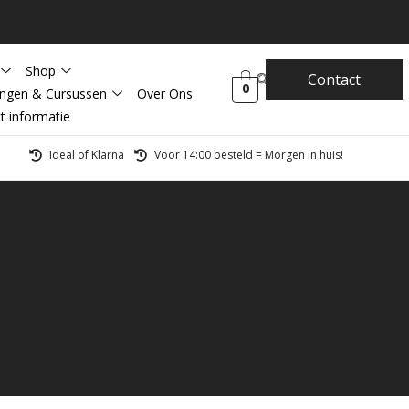
Shop
Contact
0
ingen & Cursussen
Over Ons
t informatie
Ideal of Klarna
Voor 14:00 besteld = Morgen in huis!