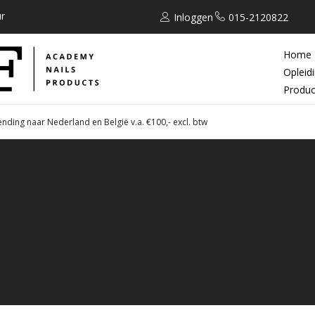
r
Inloggen
015-2120822
Home
Opleid
Produc
ending naar Nederland en België v.a. €100,- excl. btw