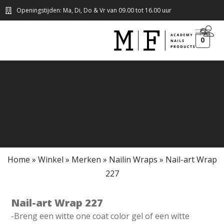
Openingstijden: Ma, Di, Do & Vr van 09.00 tot 16.00 uur
0
Home
»
Winkel
»
Merken
»
Nailin Wraps
»
Nail-art Wrap
227
Nail-art Wrap 227
-Breng een witte one coat color gel of een witte