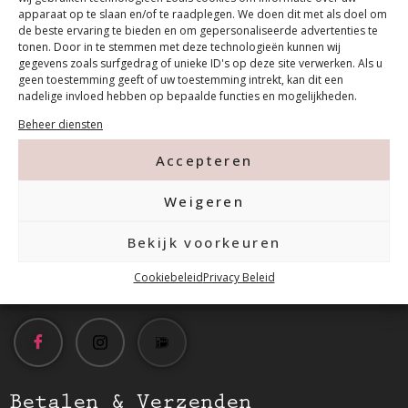
apparaat op te slaan en/of te raadplegen. We doen dit met als doel om
de beste ervaring te bieden en om gepersonaliseerde advertenties te
tonen. Door in te stemmen met deze technologieën kunnen wij
gegevens zoals surfgedrag of unieke ID's op deze site verwerken. Als u
geen toestemming geeft of uw toestemming intrekt, kan dit een
nadelige invloed hebben op bepaalde functies en mogelijkheden.
Contact
Beheer diensten
Accepteren
Tanthofdreef 7 2623 EW Delft
Weigeren
015-2120822
Bekijk voorkeuren
info@mfacademy.nl
Cookiebeleid
Privacy Beleid
Betalen & Verzenden