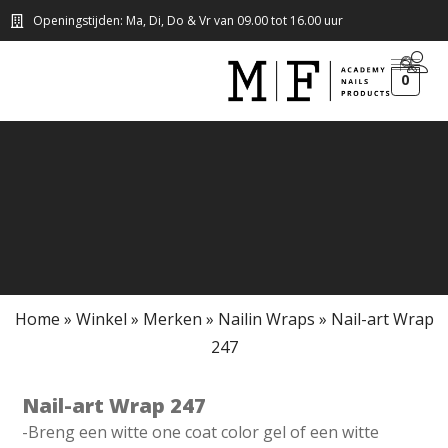
Openingstijden: Ma, Di, Do & Vr van 09.00 tot 16.00 uur
0
Home
»
Winkel
»
Merken
»
Nailin Wraps
»
Nail-art Wrap
247
Nail-art Wrap 247
-Breng een witte one coat color gel of een witte