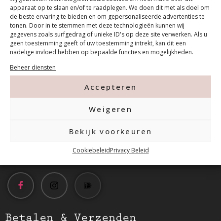
apparaat op te slaan en/of te raadplegen. We doen dit met als doel om
de beste ervaring te bieden en om gepersonaliseerde advertenties te
tonen. Door in te stemmen met deze technologieën kunnen wij
gegevens zoals surfgedrag of unieke ID's op deze site verwerken. Als u
geen toestemming geeft of uw toestemming intrekt, kan dit een
nadelige invloed hebben op bepaalde functies en mogelijkheden.
Contact
Beheer diensten
Accepteren
Tanthofdreef 7 2623 EW Delft
Weigeren
015-2120822
Bekijk voorkeuren
info@mfacademy.nl
Cookiebeleid
Privacy Beleid
Betalen & Verzenden