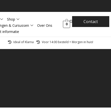
Shop
Contact
0
ingen & Cursussen
Over Ons
t informatie
Ideal of Klarna
Voor 14:00 besteld = Morgen in huis!