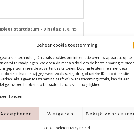
pleet startdatum - Dinsdag 1, 8, 15
Beheer cookie toestemming
 gebruiken technologieën zoals cookies om informatie over uw apparaat op te
an en/of te raadplegen. We doen dit met als doel om de beste ervaring te bied
om gepersonaliseerde advertenties te tonen. Door in te stemmen met deze
l. BTW)
hnologieën kunnen wij gegevens zoals surfgedrag of unieke ID's op deze site
werken. Als u geen toestemming geeft of uw toestemming intrekt, kan dit een
elige invloed hebben op bepaalde functies en mogelijkheden.
mpleet lespakket - Geen lespakket
eer diensten
mpleet lespakket - Zonder led lamp
Accepteren
Weigeren
Bekijk voorkeure
Cookiebeleid
Privacy Beleid