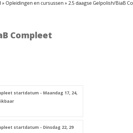
l
»
Opleidingen en cursussen
»
2.5 daagse Gelpolish/BiaB C
iaB Compleet
mpleet startdatum - Maandag 17, 24,
ikbaar
mpleet startdatum - Dinsdag 22, 29