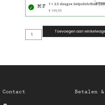
1 × 2.5 daagse Gelpolish/BiaB Com
€
199,95
Toevoegen aan winkelwag
Contact
Betalen &