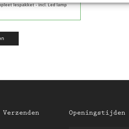
pleet lespakket - incl. Led lamp
en
 Verzenden
Openingstijden