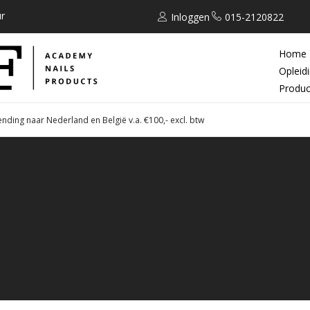
r
Inloggen
015-2120822
Home
Opleid
Produc
ending naar Nederland en België v.a. €100,- excl. btw