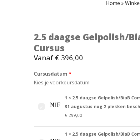
Home
»
Winke
2.5 daagse Gelpolish/B
Cursus
Vanaf
€
396,00
Cursusdatum
Kies je voorkeursdatum
1 × 2.5 daagse Gelpolish/BiaB Co
31 augustus nog 2 plekken besch
€
299,00
1 × 2.5 daagse Gelpolish/BiaB Co