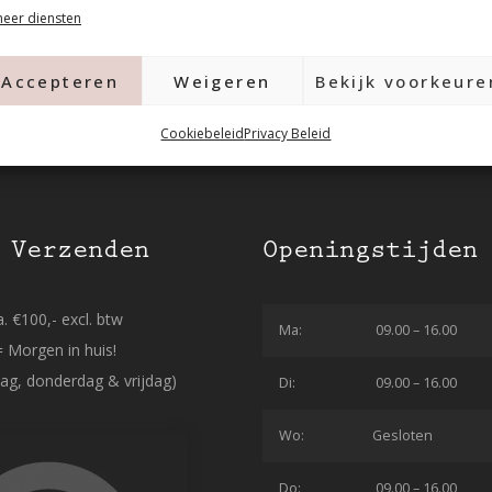
eer diensten
Accepteren
Weigeren
Bekijk voorkeure
Cookiebeleid
Privacy Beleid
 Verzenden
Openingstijden
. €100,- excl. btw
Ma:
09.00 – 16.00
= Morgen in huis!
ag, donderdag & vrijdag)
Di:
09.00 – 16.00
Wo:
Gesloten
Do:
09.00 – 16.00