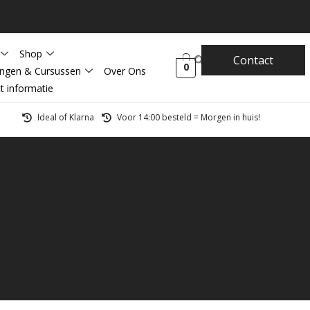
Shop
Contact
0
ingen & Cursussen
Over Ons
t informatie
Ideal of Klarna
Voor 14:00 besteld = Morgen in huis!