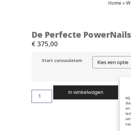
Home
»
Wi
De Perfecte PowerNail
€
375,00
Start cursusdatum
In winkelwagen
wij
sla
en 
tec
ver
nad