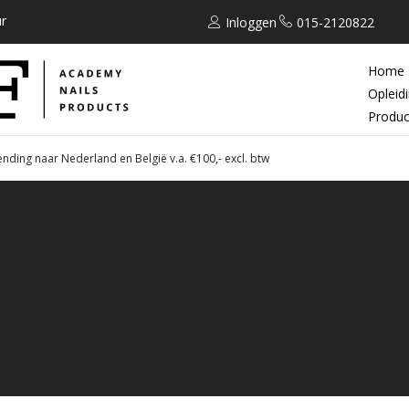
r
Inloggen
015-2120822
Home
Opleid
Produc
ending naar Nederland en België v.a. €100,- excl. btw