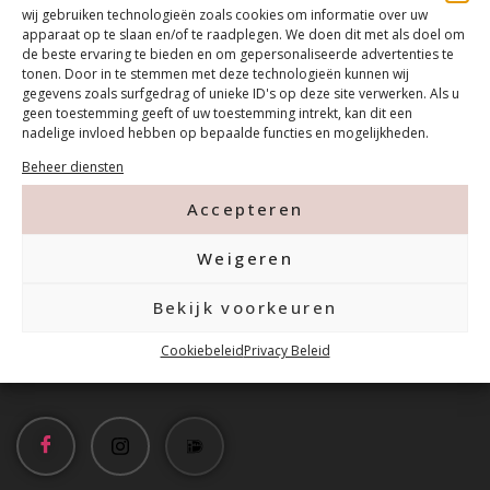
wij gebruiken technologieën zoals cookies om informatie over uw
apparaat op te slaan en/of te raadplegen. We doen dit met als doel om
de beste ervaring te bieden en om gepersonaliseerde advertenties te
tonen. Door in te stemmen met deze technologieën kunnen wij
gegevens zoals surfgedrag of unieke ID's op deze site verwerken. Als u
geen toestemming geeft of uw toestemming intrekt, kan dit een
nadelige invloed hebben op bepaalde functies en mogelijkheden.
Contact
Beheer diensten
Accepteren
Tanthofdreef 7 2623 EW Delft
Weigeren
015-2120822
Bekijk voorkeuren
Cookiebeleid
Privacy Beleid
info@mfacademy.nl