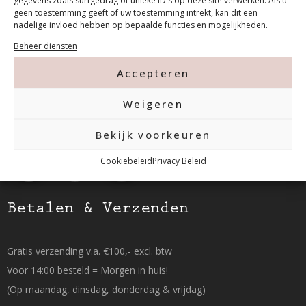
gegevens zoals surfgedrag of unieke ID's op deze site verwerken. Als u
geen toestemming geeft of uw toestemming intrekt, kan dit een
nadelige invloed hebben op bepaalde functies en mogelijkheden.
Tanthofdreef 7 2623 EW Delft
Beheer diensten
015-2120822
Accepteren
Weigeren
info@mfacademy.nl
Bekijk voorkeuren
Cookiebeleid
Privacy Beleid
Betalen & Verzenden
Gratis verzending v.a. €100,- excl. btw
Voor 14:00 besteld = Morgen in huis!
(Op maandag, dinsdag, donderdag & vrijdag)