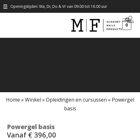
Openingstijden: Ma, Di, Do & Vr van 09.00 tot 16.00 uur
0
Home
»
Winkel
»
Opleidingen en cursussen
»
Powergel
basis
Powergel basis
Vanaf
€
396,00