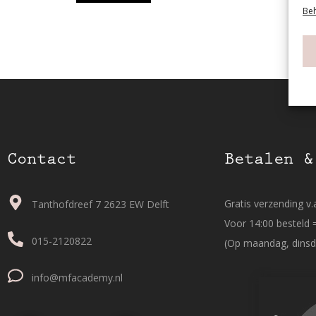
Beh
Contact
Betalen &
Gratis verzending v.a
Tanthofdreef 7 2623 EW Delft
Voor 14:00 besteld 
015-2120822
(Op maandag, dinsd
info@mfacademy.nl