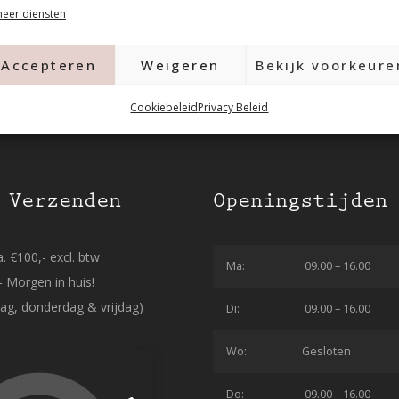
eer diensten
Accepteren
Weigeren
Bekijk voorkeure
Cookiebeleid
Privacy Beleid
 Verzenden
Openingstijden
. €100,- excl. btw
Ma:
09.00 – 16.00
= Morgen in huis!
ag, donderdag & vrijdag)
Di:
09.00 – 16.00
Wo:
Gesloten
Do:
09.00 – 16.00