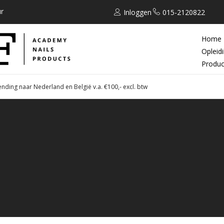
r
Inloggen
015-2120822
Home
Opleid
Produc
ending naar Nederland en België v.a. €100,- excl. btw