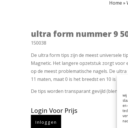
Home
»
ultra form nummer 9 50
150038
De ultra form tips zijn de meest universele tip
Magnetic. Het langere opzetstuk zorgt voor e
op de meest problematische nagels. De ultra f
11 maten, maat 0 is het breedst en 10 is het s
De tips worden transparant gevijld (blenden) m
wij
sla
en 
Login Voor Prijs
tec
ver
nad
Inloggen