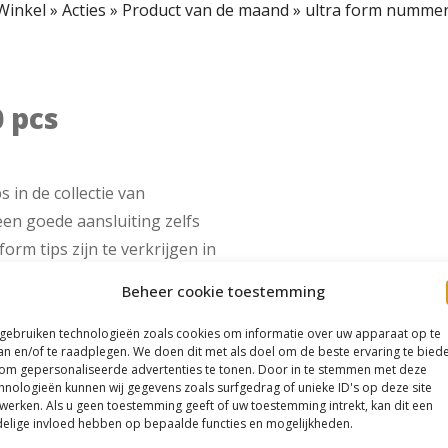
Winkel
»
Acties
»
Product van de maand
»
ultra form nummer
 pcs
s in de collectie van
en goede aansluiting zelfs
orm tips zijn te verkrijgen in
malst.
Beheer cookie toestemming
et een 100/180 grit vijl.
 gebruiken technologieën zoals cookies om informatie over uw apparaat op te
an en/of te raadplegen. We doen dit met als doel om de beste ervaring te bied
om gepersonaliseerde advertenties te tonen. Door in te stemmen met deze
hnologieën kunnen wij gegevens zoals surfgedrag of unieke ID's op deze site
werken. Als u geen toestemming geeft of uw toestemming intrekt, kan dit een
elige invloed hebben op bepaalde functies en mogelijkheden.