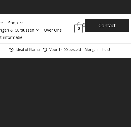
Shop
Contact
0
ingen & Cursussen
Over Ons
t informatie
Ideal of Klarna
Voor 14:00 besteld = Morgen in huis!