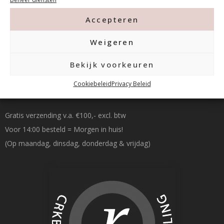
info@mfacademy.nl
Accepteren
Weigeren
Bekijk voorkeuren
Betalen & Verzenden
Cookiebeleid
Privacy Beleid
Gratis verzending v.a. €100,- excl. btw
Voor 14:00 besteld = Morgen in huis!
(Op maandag, dinsdag, donderdag & vrijdag)