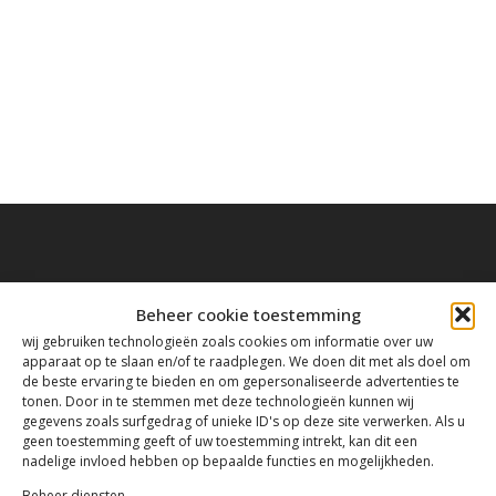
Beheer cookie toestemming
Contact
wij gebruiken technologieën zoals cookies om informatie over uw
apparaat op te slaan en/of te raadplegen. We doen dit met als doel om
de beste ervaring te bieden en om gepersonaliseerde advertenties te
Tanthofdreef 7 2623 EW Delft
tonen. Door in te stemmen met deze technologieën kunnen wij
gegevens zoals surfgedrag of unieke ID's op deze site verwerken. Als u
geen toestemming geeft of uw toestemming intrekt, kan dit een
015-2120822
nadelige invloed hebben op bepaalde functies en mogelijkheden.
Beheer diensten