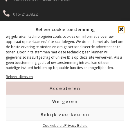
015-2120822
info@mfacademy.nl
Beheer cookie toestemming
wij gebruiken technologieën zoals cookies om informatie over uw
apparaat op te slaan en/of te raadplegen. We doen dit met als doel om
de beste ervaring te bieden en om gepersonaliseerde advertenties te
tonen. Door in te stemmen met deze technologieën kunnen wij
gegevens zoals surfgedrag of unieke ID's op deze site verwerken. Als u
geen toestemming geeft of uw toestemming intrekt, kan dit een
nadelige invloed hebben op bepaalde functies en mogelijkheden.
Betalen & Verzenden
Beheer diensten
Accepteren
Gratis verzending v.a. €100,- excl. btw
Voor 14:00 besteld = Morgen in huis!
Weigeren
(Op maandag, dinsdag, donderdag & vrijdag)
Bekijk voorkeuren
Cookiebeleid
Privacy Beleid