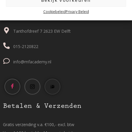
Bekijk voorkeuren
Contact
Cookiebeleid
Privacy Beleid
Tanthofdreef 7 2623 EW Delft
015-2120822
info@mfacademy.nl
Betalen & Verzenden
Gratis verzending v.a. €100,- excl. btw