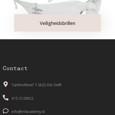
Veiligheidsbrillen
Contact
Tanthofdreef 7 2623 EW Delft
015-2120822
info@mfacademy.nl