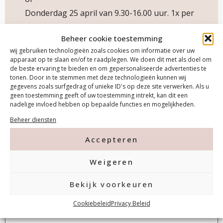
Donderdag 25 april van 9.30-16.00 uur. 1x per
week op de donderdag.
Beheer cookie toestemming
of
wij gebruiken technologieën zoals cookies om informatie over uw
Maandag 1 juli van 9.30-16.00 uur. 1x per week
apparaat op te slaan en/of te raadplegen. We doen dit met als doel om
op de maandag.
de beste ervaring te bieden en om gepersonaliseerde advertenties te
tonen. Door in te stemmen met deze technologieën kunnen wij
gegevens zoals surfgedrag of unieke ID's op deze site verwerken. Als u
geen toestemming geeft of uw toestemming intrekt, kan dit een
nadelige invloed hebben op bepaalde functies en mogelijkheden.
Beheer diensten
Accepteren
Downloads:
Weigeren
Bekijk voorkeuren
download
Cookiebeleid
Privacy Beleid
opleiding/cursusdata