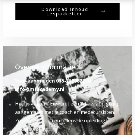
Download Inhoud
Lespakketten
Overige Informatie
Voor aanmelden 015-2120822 of
info@mfacademy.nl
Heb je vragen? Er wordt een Whats app groep
aangemaakt met je coach en medecursisten.
Zo heb je ook na en tijdens de opleiding
ondersteuning.