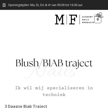
Openingstijden: Ma, Di, Do & Vr van 09.00 tot 16.00 uur
0
Nails
Blush/BIAB traject
Ik wil mij specialiseren in
techniek
3 Daagse Biab Traject