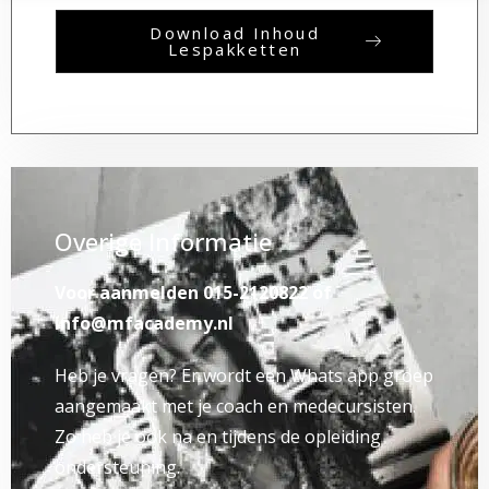
Download Inhoud
Lespakketten
Overige Informatie
Voor aanmelden 015-2120822 of
info@mfacademy.nl
Heb je vragen? Er wordt een Whats app groep
aangemaakt met je coach en medecursisten.
Zo heb je ook na en tijdens de opleiding
ondersteuning.