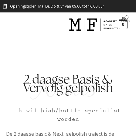
Openingstijden: Ma, Di, Do & Vr van 09.00 tot 16.00 uur
0
Nails
2 daagse Basis &
Vervolg gelpolish
Ik wil biab/bottle specialist
worden
De 2 daagse basic & Next gelpolish traject is de