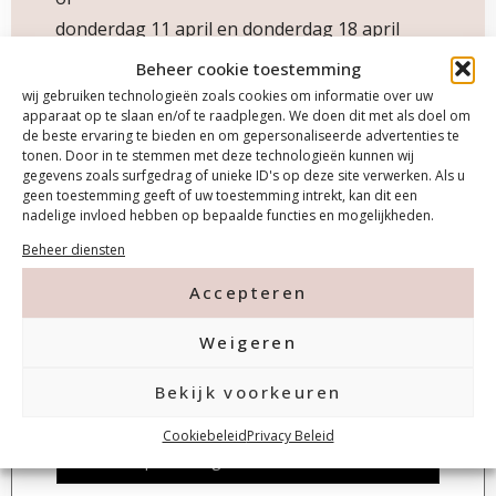
donderdag 11 april en donderdag 18 april
9.30-16.00 uur.
Beheer cookie toestemming
of
wij gebruiken technologieën zoals cookies om informatie over uw
apparaat op te slaan en/of te raadplegen. We doen dit met als doel om
maandag 17 juni en maandag 24 juni 9.30-
de beste ervaring te bieden en om gepersonaliseerde advertenties te
16.00 uur.
tonen. Door in te stemmen met deze technologieën kunnen wij
gegevens zoals surfgedrag of unieke ID's op deze site verwerken. Als u
geen toestemming geeft of uw toestemming intrekt, kan dit een
nadelige invloed hebben op bepaalde functies en mogelijkheden.
Beheer diensten
Accepteren
Weigeren
Downloads:
Bekijk voorkeuren
Cookiebeleid
Privacy Beleid
download
opleiding/cursusdata