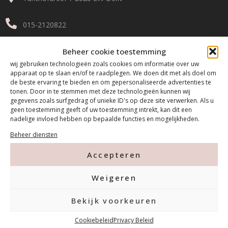
015-2120822
info@mfacademy.nl
Beheer cookie toestemming
wij gebruiken technologieën zoals cookies om informatie over uw
apparaat op te slaan en/of te raadplegen. We doen dit met als doel om
de beste ervaring te bieden en om gepersonaliseerde advertenties te
tonen. Door in te stemmen met deze technologieën kunnen wij
gegevens zoals surfgedrag of unieke ID's op deze site verwerken. Als u
geen toestemming geeft of uw toestemming intrekt, kan dit een
nadelige invloed hebben op bepaalde functies en mogelijkheden.
Betalen & Verzenden
Beheer diensten
Accepteren
Gratis verzending v.a. €100,- excl. btw
Voor 14:00 besteld = Morgen in huis!
Weigeren
(Op maandag, dinsdag, donderdag & vrijdag)
Bekijk voorkeuren
Cookiebeleid
Privacy Beleid