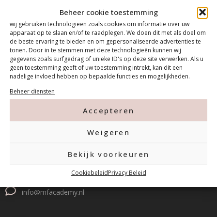
Beheer cookie toestemming
wij gebruiken technologieën zoals cookies om informatie over uw
apparaat op te slaan en/of te raadplegen. We doen dit met als doel om
de beste ervaring te bieden en om gepersonaliseerde advertenties te
tonen. Door in te stemmen met deze technologieën kunnen wij
gegevens zoals surfgedrag of unieke ID's op deze site verwerken. Als u
geen toestemming geeft of uw toestemming intrekt, kan dit een
nadelige invloed hebben op bepaalde functies en mogelijkheden.
Beheer diensten
Contact
Accepteren
Weigeren
Tanthofdreef 7 2623 EW Delft
Bekijk voorkeuren
015-2120822
Cookiebeleid
Privacy Beleid
info@mfacademy.nl