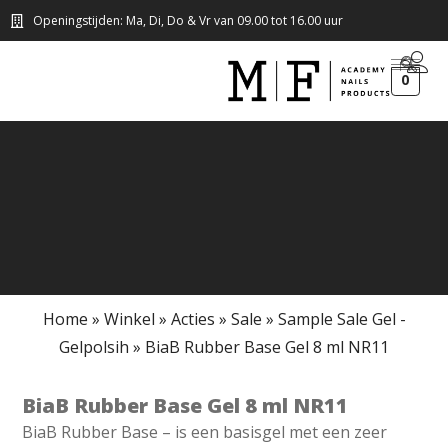
Openingstijden: Ma, Di, Do & Vr van 09.00 tot 16.00 uur
0
Home
»
Winkel
»
Acties
»
Sale
»
Sample Sale Gel -
Gelpolsih
»
BiaB Rubber Base Gel 8 ml NR11
BiaB Rubber Base Gel 8 ml NR11
BiaB Rubber Base – is een basisgel met een zeer