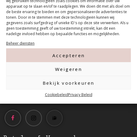
wij gebruiken technologieën zoals cookies om informatie over uw
apparaat op te slaan en/of te raadplegen. We doen dit met als doel om
de beste ervaring te bieden en om gepersonaliseerde advertenties te
tonen. Door in te stemmen met deze technologieën kunnen wij
gegevens zoals surfgedrag of unieke ID's op deze site verwerken. Als u
geen toestemming geeft of uw toestemming intrekt, kan dit een
nadelige invloed hebben op bepaalde functies en mogelijkheden.
Contact
Beheer diensten
Accepteren
Tanthofdreef 7 2623 EW Delft
Weigeren
015-2120822
Bekijk voorkeuren
info@mfacademy.nl
Cookiebeleid
Privacy Beleid