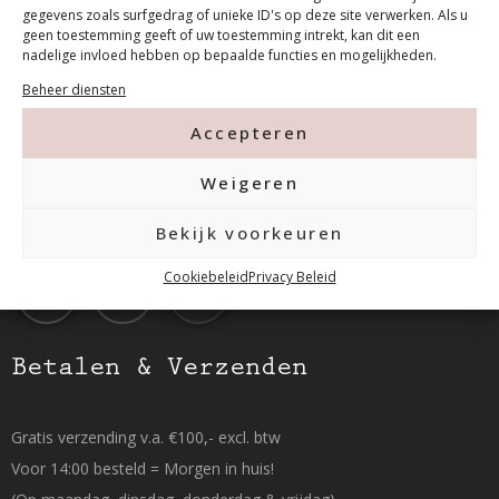
Contact
gegevens zoals surfgedrag of unieke ID's op deze site verwerken. Als u
geen toestemming geeft of uw toestemming intrekt, kan dit een
nadelige invloed hebben op bepaalde functies en mogelijkheden.
Tanthofdreef 7 2623 EW Delft
Beheer diensten
Accepteren
015-2120822
Weigeren
info@mfacademy.nl
Bekijk voorkeuren
Cookiebeleid
Privacy Beleid
Betalen & Verzenden
Gratis verzending v.a. €100,- excl. btw
Voor 14:00 besteld = Morgen in huis!