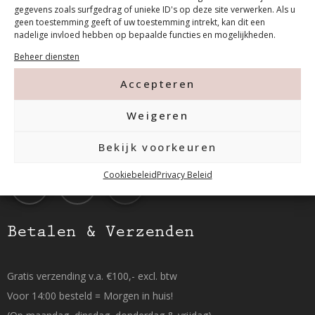
Contact
gegevens zoals surfgedrag of unieke ID's op deze site verwerken. Als u
geen toestemming geeft of uw toestemming intrekt, kan dit een
nadelige invloed hebben op bepaalde functies en mogelijkheden.
Tanthofdreef 7 2623 EW Delft
Beheer diensten
Accepteren
015-2120822
Weigeren
info@mfacademy.nl
Bekijk voorkeuren
Cookiebeleid
Privacy Beleid
Betalen & Verzenden
Gratis verzending v.a. €100,- excl. btw
Voor 14:00 besteld = Morgen in huis!