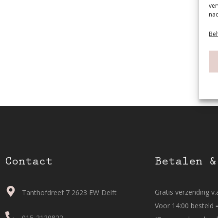
ver
nad
Beh
Contact
Betalen &
Gratis verzending v.a
Tanthofdreef 7 2623 EW Delft
Voor 14:00 besteld 
015-2120822