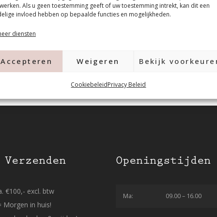
werken. Als u geen toestemming geeft of uw toestemming intrekt, kan dit een
elige invloed hebben op bepaalde functies en mogelijkheden.
eer diensten
Accepteren
Weigeren
Bekijk voorkeure
Cookiebeleid
Privacy Beleid
 Verzenden
Openingstijden
. €100,- excl. btw
Ma:
09.00 – 16.00
= Morgen in huis!