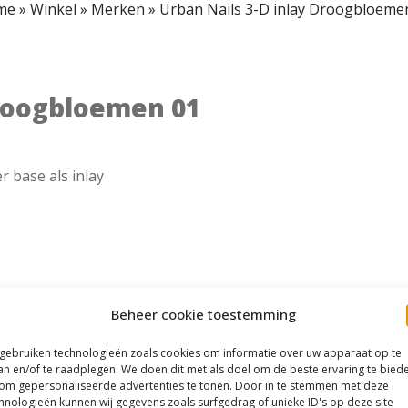
me
»
Winkel
»
Merken
»
Urban Nails 3-D inlay Droogbloeme
Droogbloemen 01
r base als inlay
Beheer cookie toestemming
 gebruiken technologieën zoals cookies om informatie over uw apparaat op te
an en/of te raadplegen. We doen dit met als doel om de beste ervaring te bied
om gepersonaliseerde advertenties te tonen. Door in te stemmen met deze
hnologieën kunnen wij gegevens zoals surfgedrag of unieke ID's op deze site