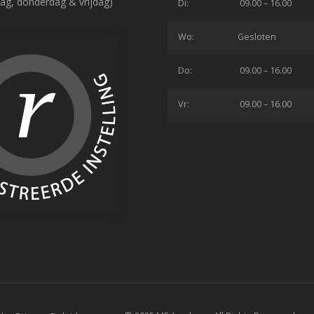
ag, donderdag & vrijdag)
Di:
09.00 – 16.00
Wo:
Gesloten
Do:
09.00 – 16.00
Vr:
09.00 – 16.00