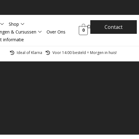
Shop
Contact
0
ingen & Cursussen
Over Ons
t informatie
Ideal of Klarna
Voor 14:00 besteld = Morgen in huis!