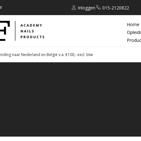
r
Inloggen
015-2120822
Home
Opleid
Produc
ending naar Nederland en België v.a. €100,- excl. btw