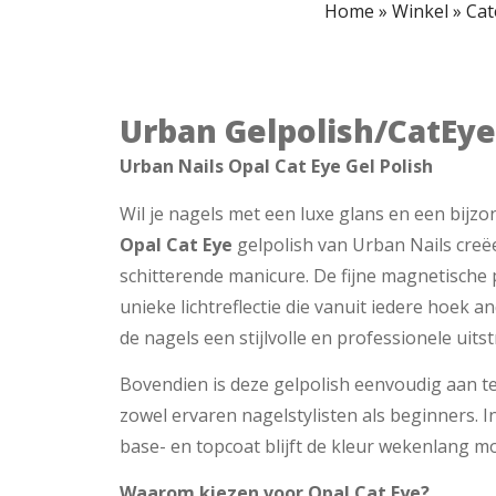
Home
»
Winkel
»
Cat
Urban Gelpolish/CatEye
Urban Nails Opal Cat Eye Gel Polish
Wil je nagels met een luxe glans en een bijzo
Opal Cat Eye
gelpolish van Urban Nails creë
schitterende manicure. De fijne magnetisch
unieke lichtreflectie die vanuit iedere hoek 
de nagels een stijlvolle en professionele uitst
Bovendien is deze gelpolish eenvoudig aan t
zowel ervaren nagelstylisten als beginners. 
base- en topcoat blijft de kleur wekenlang mo
Waarom kiezen voor Opal Cat Eye?