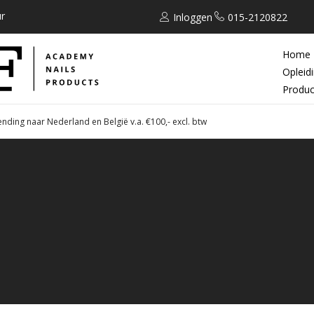
r
Inloggen
015-2120822
Home
Opleid
Produc
ending naar Nederland en België v.a. €100,- excl. btw