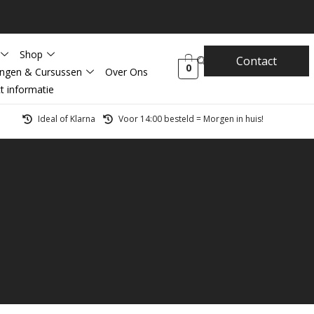
Shop
Contact
0
ingen & Cursussen
Over Ons
t informatie
Ideal of Klarna
Voor 14:00 besteld = Morgen in huis!