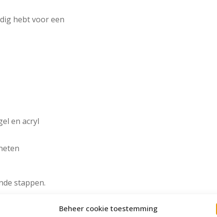
odig hebt voor een
el en acryl
neten
ande stappen.
Beheer cookie toestemming
.