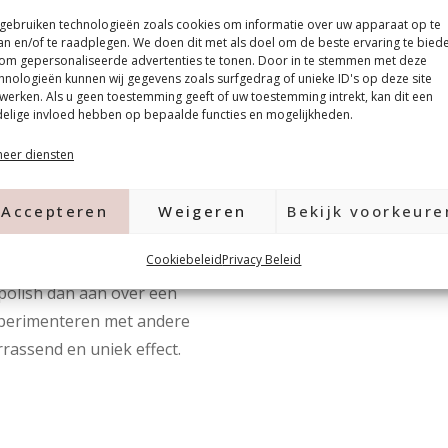
 gebruiken technologieën zoals cookies om informatie over uw apparaat op te
deze
60 seconden
uit in een
an en/of te raadplegen. We doen dit met als doel om de beste ervaring te bied
om gepersonaliseerde advertenties te tonen. Door in te stemmen met deze
hnologieën kunnen wij gegevens zoals surfgedrag of unieke ID's op deze site
werken. Als u geen toestemming geeft of uw toestemming intrekt, kan dit een
er
2 millimeter
boven de
elige invloed hebben op bepaalde functies en mogelijkheden.
.
eer diensten
coat.
Accepteren
Weigeren
Bekijk voorkeure
elolie.
Cookiebeleid
Privacy Beleid
lpolish dan aan over een
xperimenteren met andere
rassend en uniek effect.