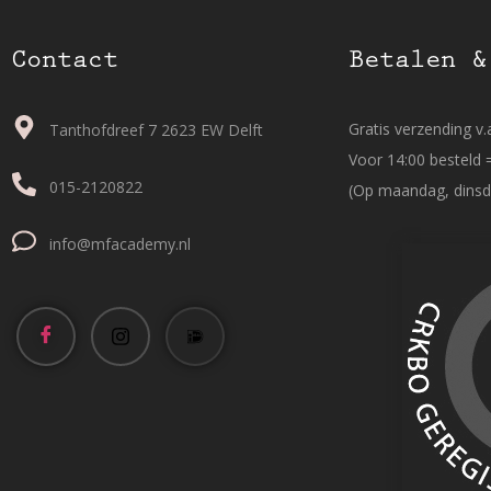
Contact
Betalen &
Gratis verzending v.a
Tanthofdreef 7 2623 EW Delft
Voor 14:00 besteld 
015-2120822
(Op maandag, dinsd
info@mfacademy.nl