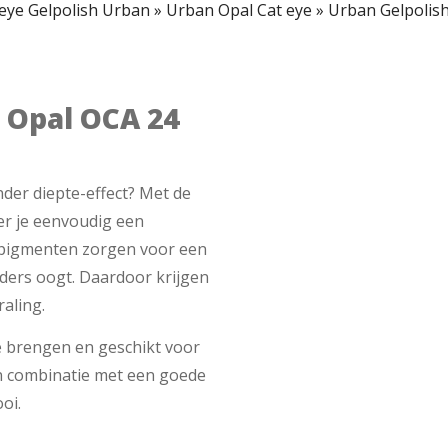
eye Gelpolish Urban
»
Urban Opal Cat eye
»
Urban Gelpolis
 Opal OCA 24
nder diepte-effect? Met de
er je eenvoudig een
e pigmenten zorgen voor een
anders oogt. Daardoor krijgen
raling.
e brengen en geschikt voor
In combinatie met een goede
oi.