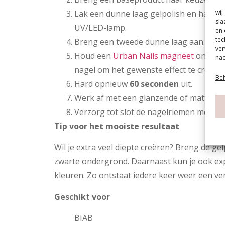
wij
Lak een dunne laag gelpolish en hard 
sla
UV/LED-lamp.
en 
tec
Breng een tweede dunne laag aan.
ver
Houd een
Urban Nails magneet
ongeve
nad
nagel om het gewenste effect te creëren
Beh
Hard opnieuw
60 seconden
uit.
Werk af met een glanzende of matte top
Verzorg tot slot de nagelriemen met nag
Tip voor het mooiste resultaat
Wil je extra veel diepte creëren? Breng de ge
zwarte ondergrond. Daarnaast kun je ook e
kleuren. Zo ontstaat iedere keer weer een ver
Geschikt voor
BIAB