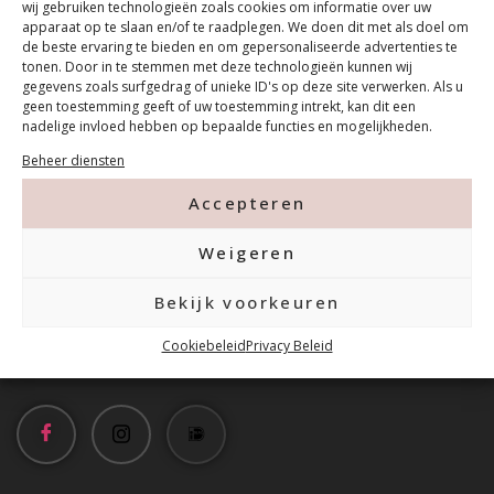
wij gebruiken technologieën zoals cookies om informatie over uw
apparaat op te slaan en/of te raadplegen. We doen dit met als doel om
de beste ervaring te bieden en om gepersonaliseerde advertenties te
tonen. Door in te stemmen met deze technologieën kunnen wij
gegevens zoals surfgedrag of unieke ID's op deze site verwerken. Als u
geen toestemming geeft of uw toestemming intrekt, kan dit een
nadelige invloed hebben op bepaalde functies en mogelijkheden.
Contact
Beheer diensten
Accepteren
Tanthofdreef 7 2623 EW Delft
Weigeren
015-2120822
Bekijk voorkeuren
info@mfacademy.nl
Cookiebeleid
Privacy Beleid