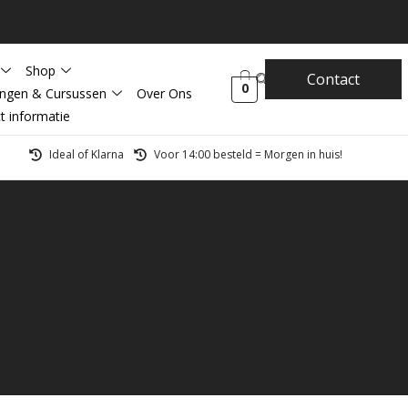
Shop
Contact
0
ingen & Cursussen
Over Ons
t informatie
Ideal of Klarna
Voor 14:00 besteld = Morgen in huis!