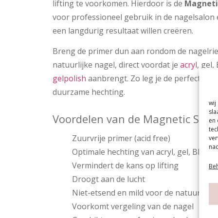
lifting te voorkomen. Hierdoor is de
Magneti
voor professioneel gebruik in de nagelsalon 
een langdurig resultaat willen creëren.
Breng de primer dun aan rondom de nagelrie
natuurlijke nagel, direct voordat je
acryl
, gel,
gelpolish
aanbrengt. Zo leg je de perfecte ba
duurzame hechting.
wij
sla
Voordelen van de Magnetic Soft
en 
tec
Zuurvrije primer (acid free)
ver
nad
Optimale hechting van acryl, gel, BIAB, 
Vermindert de kans op lifting
Beh
Droogt aan de lucht
Niet-etsend en mild voor de natuurlijke
Voorkomt vergeling van de nagel