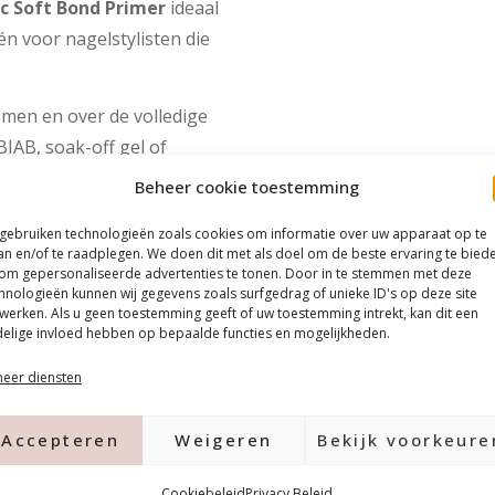
c Soft Bond Primer
ideaal
én voor nagelstylisten die
men en over de volledige
 BIAB, soak-off gel of
sis voor een sterke en
Beheer cookie toestemming
 gebruiken technologieën zoals cookies om informatie over uw apparaat op te
an en/of te raadplegen. We doen dit met als doel om de beste ervaring te bied
 Bond Primer
om gepersonaliseerde advertenties te tonen. Door in te stemmen met deze
hnologieën kunnen wij gegevens zoals surfgedrag of unieke ID's op deze site
werken. Als u geen toestemming geeft of uw toestemming intrekt, kan dit een
elige invloed hebben op bepaalde functies en mogelijkheden.
soak-off gel en gelpolish
eer diensten
 nagel
Accepteren
Weigeren
Bekijk voorkeure
Cookiebeleid
Privacy Beleid