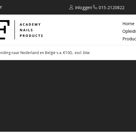
r
Inloggen
015-2120822
Home
Opleid
Produc
ending naar Nederland en België v.a. €100,- excl. btw