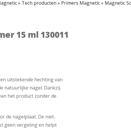
agnetic
»
Tech producten
»
Primers Magnetic
»
Magnetic So
mer 15 ml 130011
en uitstekende hechting van
de natuurlijke nagel. Dankzij
 van het product zonder de
or de nagelplaat. De niet-
kt geen vergeling en helpt