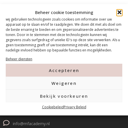
Beheer cookie toestemming
wij gebruiken technologieën zoals cookies om informatie over uw
apparaat op te slaan en/of te raadplegen. We doen dit met als doel om
de beste ervaring te bieden en om gepersonaliseerde advertenties te
tonen. Door in te stemmen met deze technologieën kunnen wij
gegevens zoals surfgedrag of unieke ID's op deze site verwerken. Als u
geen toestemming geeft of uw toestemming intrekt, kan dit een
nadelige invloed hebben op bepaalde functies en mogelijkheden.
Beheer diensten
Accepteren
Contact
Weigeren
Tanthofdreef 7 2623 EW Delft
Bekijk voorkeuren
Cookiebeleid
Privacy Beleid
015-2120822
info@mfacademy.nl