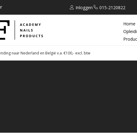
r
Inloggen
015-2120822
Home
Opleid
Produc
ending naar Nederland en België v.a. €100,- excl. btw