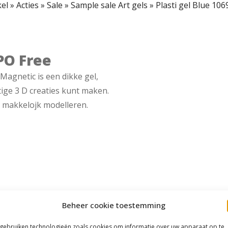
el
»
Acties
»
Sale
»
Sample sale Art gels
»
Plasti gel Blue 10
TPO Free
Magnetic is een dikke gel,
tige 3 D creaties kunt maken.
l makkelojk modelleren.
Beheer cookie toestemming
 gebruiken technologieën zoals cookies om informatie over uw apparaat op te