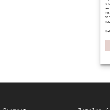
sla
en 
tec
ver
nad
Beh