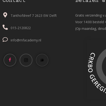
Contact
Betalen &
Gratis verzending v.a
Tanthofdreef 7 2623 EW Delft
Voor 14:00 besteld 
015-2120822
(Op maandag, dinsd
info@mfacademy.nl