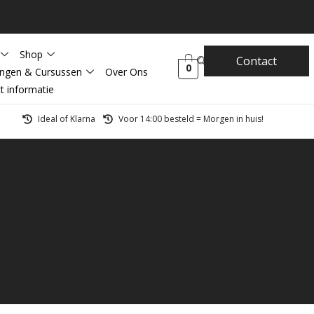
Shop
Contact
0
ingen & Cursussen
Over Ons
t informatie
Ideal of Klarna
Voor 14:00 besteld = Morgen in huis!