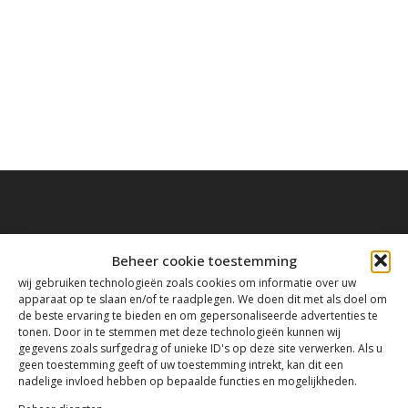
Beheer cookie toestemming
Contact
wij gebruiken technologieën zoals cookies om informatie over uw
apparaat op te slaan en/of te raadplegen. We doen dit met als doel om
de beste ervaring te bieden en om gepersonaliseerde advertenties te
Tanthofdreef 7 2623 EW Delft
tonen. Door in te stemmen met deze technologieën kunnen wij
gegevens zoals surfgedrag of unieke ID's op deze site verwerken. Als u
geen toestemming geeft of uw toestemming intrekt, kan dit een
015-2120822
nadelige invloed hebben op bepaalde functies en mogelijkheden.