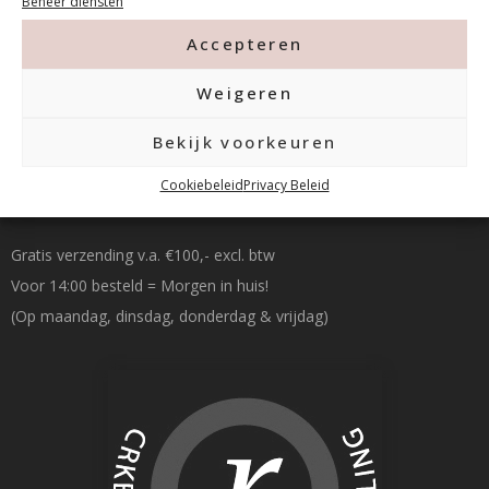
Beheer diensten
info@mfacademy.nl
Accepteren
Weigeren
Bekijk voorkeuren
Betalen & Verzenden
Cookiebeleid
Privacy Beleid
Gratis verzending v.a. €100,- excl. btw
Voor 14:00 besteld = Morgen in huis!
(Op maandag, dinsdag, donderdag & vrijdag)