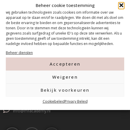
Beheer cookie toestemming
wij gebruiken technologieën zoals cookies om informatie over uw
apparaat op te slaan en/of te raadplegen. We doen dit met als doel om
de beste ervaring te bieden en om gepersonaliseerde advertenties te
tonen. Door in te stemmen met deze technologieën kunnen wij
gegevens zoals surfgedrag of unieke ID's op deze site verwerken. Als u
geen toestemming geeft of uw toestemming intrekt, kan dit een
nadelige invloed hebben op bepaalde functies en mogelijkheden.
Beheer diensten
Contact
Accepteren
Weigeren
Tanthofdreef 7 2623 EW Delft
Bekijk voorkeuren
015-2120822
Cookiebeleid
Privacy Beleid
info@mfacademy.nl