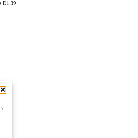
e DL 39
en