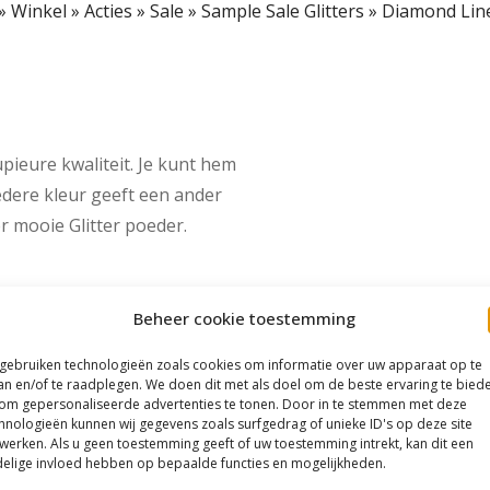
»
Winkel
»
Acties
»
Sale
»
Sample Sale Glitters
»
Diamond Lin
upieure kwaliteit. Je kunt hem
Iedere kleur geeft een ander
er mooie Glitter poeder.
Beheer cookie toestemming
 gebruiken technologieën zoals cookies om informatie over uw apparaat op te
an en/of te raadplegen. We doen dit met als doel om de beste ervaring te bied
om gepersonaliseerde advertenties te tonen. Door in te stemmen met deze
hnologieën kunnen wij gegevens zoals surfgedrag of unieke ID's op deze site
werken. Als u geen toestemming geeft of uw toestemming intrekt, kan dit een
elige invloed hebben op bepaalde functies en mogelijkheden.