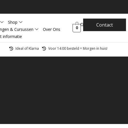
Shop
Contact
0
ingen & Cursussen
Over Ons
t informatie
Ideal of Klarna
Voor 14:00 besteld = Morgen in huis!