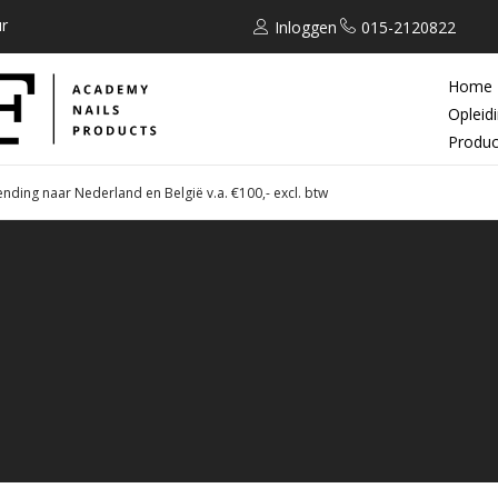
r
Inloggen
015-2120822
Home
Opleid
Produc
ending naar Nederland en België v.a. €100,- excl. btw