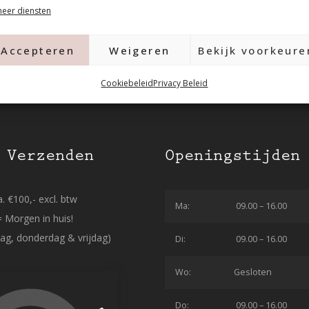
eer diensten
Accepteren
Weigeren
Bekijk voorkeure
Cookiebeleid
Privacy Beleid
 Verzenden
Openingstijden
. €100,- excl. btw
Ma:
09.00 – 16.00
= Morgen in huis!
ag, donderdag & vrijdag)
Di:
09.00 – 16.00
Wo:
Gesloten
Do:
09.00 – 16.00