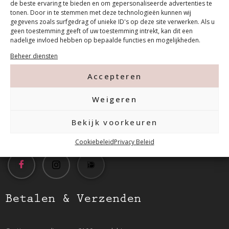
de beste ervaring te bieden en om gepersonaliseerde advertenties te
tonen. Door in te stemmen met deze technologieën kunnen wij
gegevens zoals surfgedrag of unieke ID's op deze site verwerken. Als u
geen toestemming geeft of uw toestemming intrekt, kan dit een
Contact
nadelige invloed hebben op bepaalde functies en mogelijkheden.
Beheer diensten
Tanthofdreef 7 2623 EW Delft
Accepteren
015-2120822
Weigeren
Bekijk voorkeuren
info@mfacademy.nl
Cookiebeleid
Privacy Beleid
Betalen & Verzenden