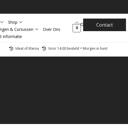
Shop
Contact
0
ingen & Cursussen
Over Ons
t informatie
Ideal of Klarna
Voor 14:00 besteld = Morgen in huis!