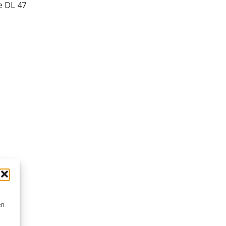
e DL 47
en