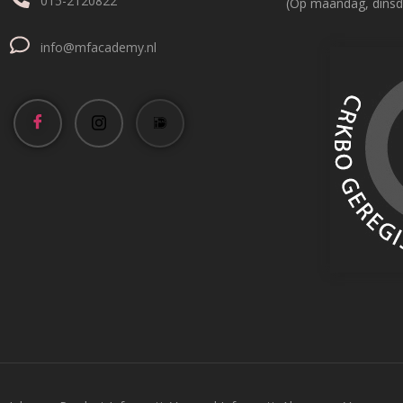
015-2120822
(Op maandag, dinsd
info@mfacademy.nl