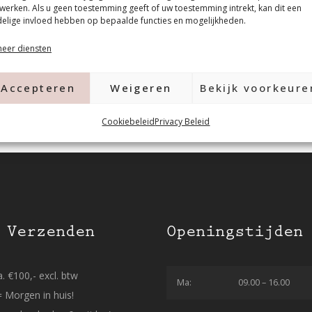
werken. Als u geen toestemming geeft of uw toestemming intrekt, kan dit een
elige invloed hebben op bepaalde functies en mogelijkheden.
eer diensten
Accepteren
Weigeren
Bekijk voorkeure
Cookiebeleid
Privacy Beleid
 Verzenden
Openingstijden
. €100,- excl. btw
Ma:
09.00 – 16.00
= Morgen in huis!