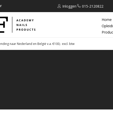
r
Inloggen
015-2120822
Home
Opleid
Produc
ending naar Nederland en België v.a. €100,- excl. btw