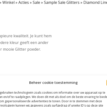
»
Winkel
»
Acties
»
Sale
»
Sample Sale Glitters
»
Diamond Lin
upieure kwaliteit. Je kunt hem
Iedere kleur geeft een ander
er mooie Glitter poeder.
Beheer cookie toestemming
 gebruiken technologieën zoals cookies om informatie over uw apparaat op te
an en/of te raadplegen. We doen dit met als doel om de beste ervaring te bied
om gepersonaliseerde advertenties te tonen. Door in te stemmen met deze
hnologieën kunnen wij gegevens zoals surfgedrag of unieke ID's op deze site