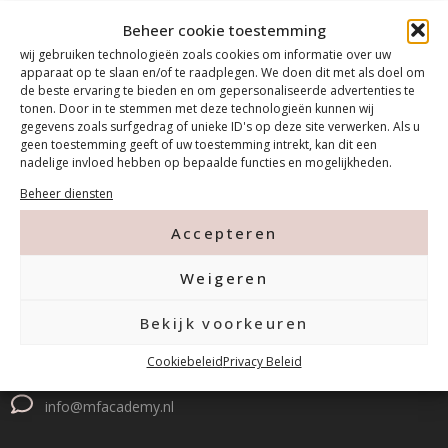
Beheer cookie toestemming
wij gebruiken technologieën zoals cookies om informatie over uw
apparaat op te slaan en/of te raadplegen. We doen dit met als doel om
de beste ervaring te bieden en om gepersonaliseerde advertenties te
tonen. Door in te stemmen met deze technologieën kunnen wij
gegevens zoals surfgedrag of unieke ID's op deze site verwerken. Als u
geen toestemming geeft of uw toestemming intrekt, kan dit een
nadelige invloed hebben op bepaalde functies en mogelijkheden.
Beheer diensten
Accepteren
Contact
Weigeren
Tanthofdreef 7 2623 EW Delft
Bekijk voorkeuren
015-2120822
Cookiebeleid
Privacy Beleid
info@mfacademy.nl