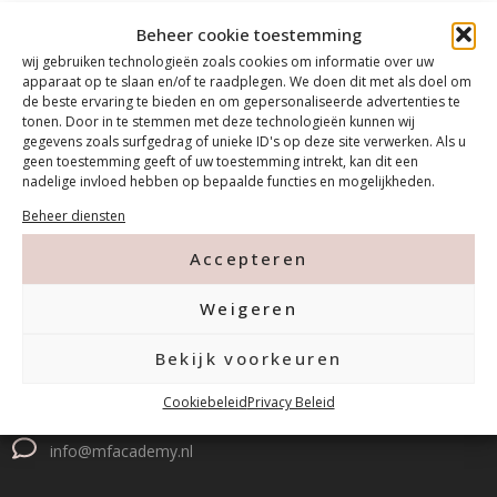
Beheer cookie toestemming
wij gebruiken technologieën zoals cookies om informatie over uw
apparaat op te slaan en/of te raadplegen. We doen dit met als doel om
de beste ervaring te bieden en om gepersonaliseerde advertenties te
tonen. Door in te stemmen met deze technologieën kunnen wij
gegevens zoals surfgedrag of unieke ID's op deze site verwerken. Als u
geen toestemming geeft of uw toestemming intrekt, kan dit een
nadelige invloed hebben op bepaalde functies en mogelijkheden.
Beheer diensten
Accepteren
Contact
Weigeren
Tanthofdreef 7 2623 EW Delft
Bekijk voorkeuren
015-2120822
Cookiebeleid
Privacy Beleid
info@mfacademy.nl