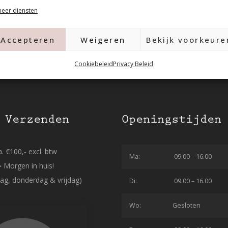
eer diensten
Accepteren
Weigeren
Bekijk voorkeure
Cookiebeleid
Privacy Beleid
 Verzenden
Openingstijden
. €100,- excl. btw
Ma:
09.00 – 16.00
= Morgen in huis!
ag, donderdag & vrijdag)
Di:
09.00 – 16.00
Wo:
Gesloten