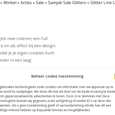
»
Winkel
»
Acties
»
Sale
»
Sample Sale Glitters
»
Glitter Line
els mee creëren; een full
e en als effect bij een design.
odat je je eigen creaties kunt
ooien in een laag
Beheer cookie toestemming
 gebruiken technologieën zoals cookies om informatie over uw apparaat op te
an en/of te raadplegen. We doen dit met als doel om de beste ervaring te bied
om gepersonaliseerde advertenties te tonen. Door in te stemmen met deze
hnologieën kunnen wij gegevens zoals surfgedrag of unieke ID's op deze site
werken. Als u geen toestemming geeft of uw toestemming intrekt, kan dit een
elige invloed hebben op bepaalde functies en mogelijkheden.