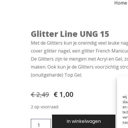
Home
Glitter Line UNG 15
Met de Glitters kun je oneindig veel leuke nag
cover glitter nagel, een glitter French Manicur
De Glitters zijn te mengen met Acryl en Gel, z
maken. Ook kun je de Glitters voorzichtig str
(onuitgeharde) Top Gel.
€
1,00
€
2,49
wij
sla
2 op voorraad
en 
tec
ver
In winkelwagen
nad