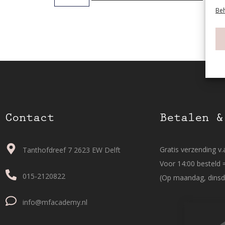
Beh
Contact
Betalen &
Gratis verzending v.a
Tanthofdreef 7 2623 EW Delft
Voor 14:00 besteld 
015-2120822
(Op maandag, dinsd
info@mfacademy.nl