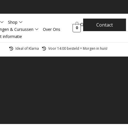
Shop
Contact
0
ingen & Cursussen
Over Ons
t informatie
Ideal of Klarna
Voor 14:00 besteld = Morgen in huis!