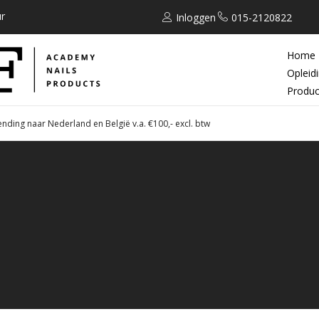
r
Inloggen
015-2120822
Home
Opleid
Produc
ending naar Nederland en België v.a. €100,- excl. btw