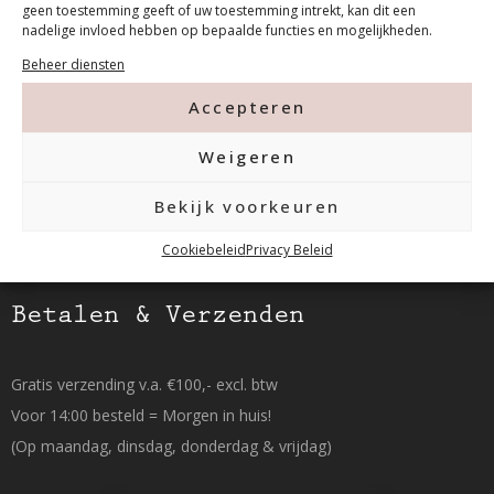
geen toestemming geeft of uw toestemming intrekt, kan dit een
nadelige invloed hebben op bepaalde functies en mogelijkheden.
Tanthofdreef 7 2623 EW Delft
Beheer diensten
015-2120822
Accepteren
info@mfacademy.nl
Weigeren
Bekijk voorkeuren
Cookiebeleid
Privacy Beleid
Betalen & Verzenden
Gratis verzending v.a. €100,- excl. btw
Voor 14:00 besteld = Morgen in huis!
(Op maandag, dinsdag, donderdag & vrijdag)