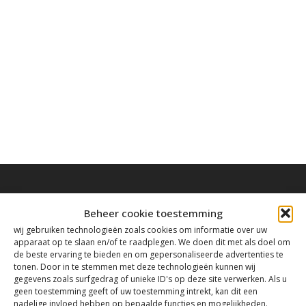
Beheer cookie toestemming
wij gebruiken technologieën zoals cookies om informatie over uw
Contact
apparaat op te slaan en/of te raadplegen. We doen dit met als doel om
de beste ervaring te bieden en om gepersonaliseerde advertenties te
tonen. Door in te stemmen met deze technologieën kunnen wij
gegevens zoals surfgedrag of unieke ID's op deze site verwerken. Als u
Tanthofdreef 7 2623 EW Delft
geen toestemming geeft of uw toestemming intrekt, kan dit een
nadelige invloed hebben op bepaalde functies en mogelijkheden.