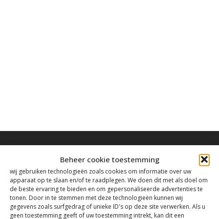
Beheer cookie toestemming
wij gebruiken technologieën zoals cookies om informatie over uw
apparaat op te slaan en/of te raadplegen. We doen dit met als doel om
Contact
de beste ervaring te bieden en om gepersonaliseerde advertenties te
tonen. Door in te stemmen met deze technologieën kunnen wij
gegevens zoals surfgedrag of unieke ID's op deze site verwerken. Als u
geen toestemming geeft of uw toestemming intrekt, kan dit een
Tanthofdreef 7 2623 EW Delft