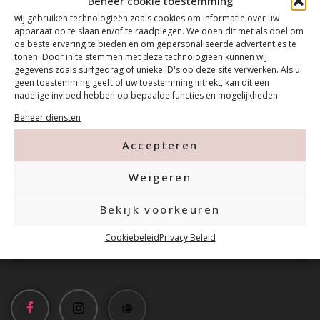
Beheer cookie toestemming
wij gebruiken technologieën zoals cookies om informatie over uw
apparaat op te slaan en/of te raadplegen. We doen dit met als doel om
de beste ervaring te bieden en om gepersonaliseerde advertenties te
tonen. Door in te stemmen met deze technologieën kunnen wij
gegevens zoals surfgedrag of unieke ID's op deze site verwerken. Als u
geen toestemming geeft of uw toestemming intrekt, kan dit een
nadelige invloed hebben op bepaalde functies en mogelijkheden.
Beheer diensten
Contact
Accepteren
Tanthofdreef 7 2623 EW Delft
Weigeren
Bekijk voorkeuren
015-2120822
Cookiebeleid
Privacy Beleid
info@mfacademy.nl