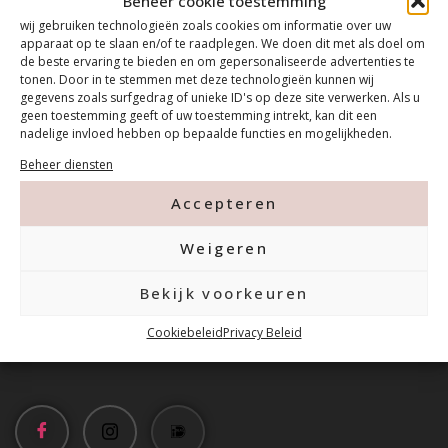
Beheer cookie toestemming
wij gebruiken technologieën zoals cookies om informatie over uw
apparaat op te slaan en/of te raadplegen. We doen dit met als doel om
de beste ervaring te bieden en om gepersonaliseerde advertenties te
tonen. Door in te stemmen met deze technologieën kunnen wij
gegevens zoals surfgedrag of unieke ID's op deze site verwerken. Als u
geen toestemming geeft of uw toestemming intrekt, kan dit een
nadelige invloed hebben op bepaalde functies en mogelijkheden.
Beheer diensten
Contact
Accepteren
Tanthofdreef 7 2623 EW Delft
Weigeren
Bekijk voorkeuren
015-2120822
Cookiebeleid
Privacy Beleid
info@mfacademy.nl