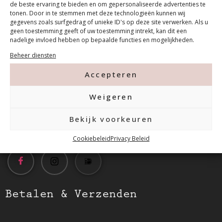
de beste ervaring te bieden en om gepersonaliseerde advertenties te
tonen. Door in te stemmen met deze technologieën kunnen wij
gegevens zoals surfgedrag of unieke ID's op deze site verwerken. Als u
geen toestemming geeft of uw toestemming intrekt, kan dit een
Contact
nadelige invloed hebben op bepaalde functies en mogelijkheden.
Beheer diensten
Tanthofdreef 7 2623 EW Delft
Accepteren
015-2120822
Weigeren
Bekijk voorkeuren
info@mfacademy.nl
Cookiebeleid
Privacy Beleid
Betalen & Verzenden