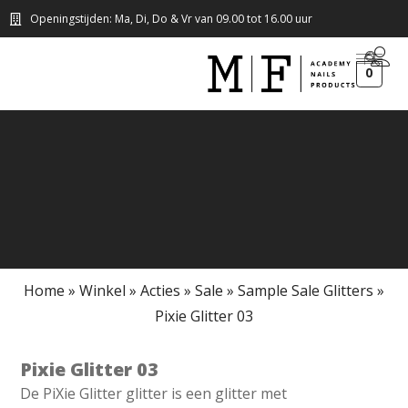
Openingstijden: Ma, Di, Do & Vr van 09.00 tot 16.00 uur
0
Home
»
Winkel
»
Acties
»
Sale
»
Sample Sale Glitters
»
Pixie Glitter 03
Pixie Glitter 03
De PiXie Glitter glitter is een glitter met