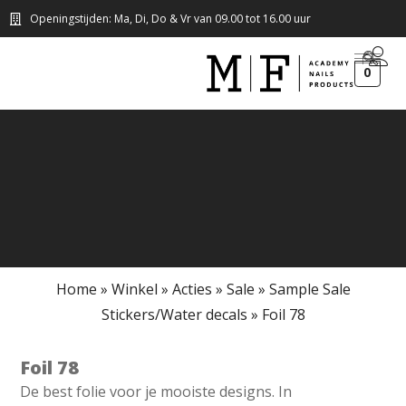
Openingstijden: Ma, Di, Do & Vr van 09.00 tot 16.00 uur
0
Home
»
Winkel
»
Acties
»
Sale
»
Sample Sale
Stickers/Water decals
»
Foil 78
Foil 78
De best folie voor je mooiste designs. In