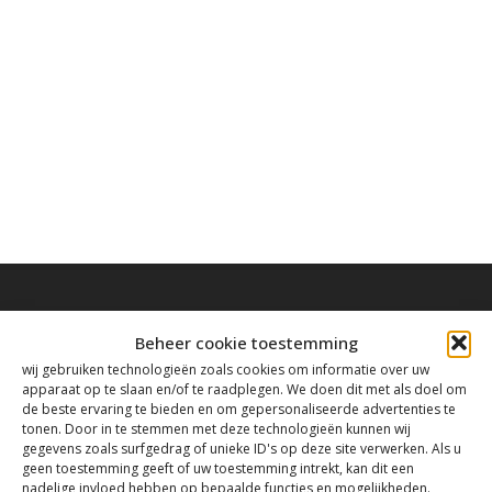
Beheer cookie toestemming
wij gebruiken technologieën zoals cookies om informatie over uw
Contact
apparaat op te slaan en/of te raadplegen. We doen dit met als doel om
de beste ervaring te bieden en om gepersonaliseerde advertenties te
tonen. Door in te stemmen met deze technologieën kunnen wij
gegevens zoals surfgedrag of unieke ID's op deze site verwerken. Als u
Tanthofdreef 7 2623 EW Delft
geen toestemming geeft of uw toestemming intrekt, kan dit een
nadelige invloed hebben op bepaalde functies en mogelijkheden.