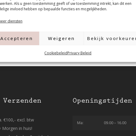
werken. Als u geen toestemming geeft of uw toestemming intrekt, kan dit een
elige invloed hebben op bepaalde functies en mogelijkheden.
eer diensten
Accepteren
Weigeren
Bekijk voorkeure
Cookiebeleid
Privacy Beleid
 Verzenden
Openingstijden
. €100,- excl. btw
Ma:
09.00 – 16.00
= Morgen in huis!