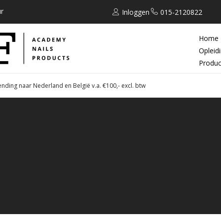
r
Inloggen
015-2120822
Home
Opleid
Produc
ending naar Nederland en België v.a. €100,- excl. btw