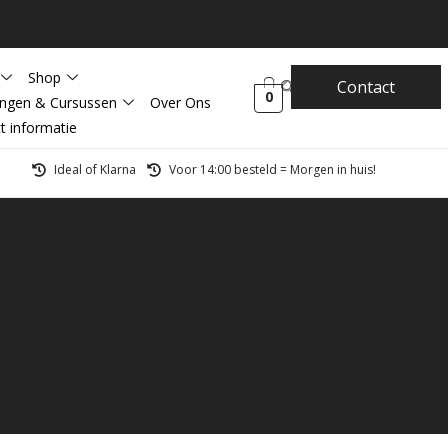
Shop
Contact
0
ingen & Cursussen
Over Ons
t informatie
Ideal of Klarna
Voor 14:00 besteld = Morgen in huis!