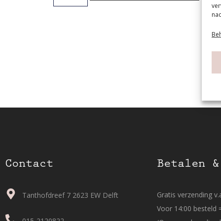
ver
nad
Beh
Contact
Betalen &
Gratis verzending v.a
Tanthofdreef 7 2623 EW Delft
Voor 14:00 besteld 
015-2120822