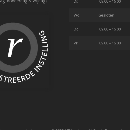
ag, donderdag & vrijdag)
Di:
09.00 – 16.00
Wo:
Gesloten
Do:
09.00 – 16.00
Vr:
09.00 – 16.00