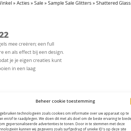
inkel
»
Acties
»
Sale
»
Sample Sale Glitters
»
Shattered Glass 
 22
els mee creëren; een full
e en als effect bij een design.
odat je je eigen creaties kunt
ooien in een laag
Beheer cookie toestemming
 gebruiken technologieën zoals cookies om informatie over uw apparaat op te
an en/of te raadplegen. We doen dit met als doel om de beste ervaring te bied
om gepersonaliseerde advertenties te tonen. Door in te stemmen met deze
hnologieën kunnen wij gegevens zoals surfgedrag of unieke ID's op deze site