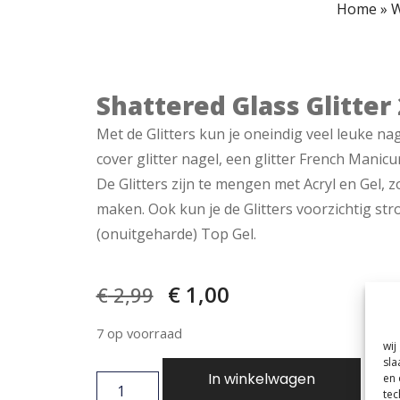
Home
»
W
Shattered Glass Glitter
Met de Glitters kun je oneindig veel leuke nag
cover glitter nagel, een glitter French Manicur
De Glitters zijn te mengen met Acryl en Gel, z
maken. Ook kun je de Glitters voorzichtig str
(onuitgeharde) Top Gel.
€
1,00
€
2,99
7 op voorraad
wij
sla
In winkelwagen
en 
tec