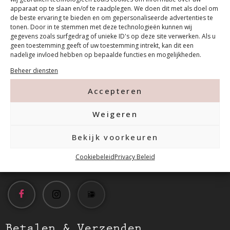
apparaat op te slaan en/of te raadplegen. We doen dit met als doel om
de beste ervaring te bieden en om gepersonaliseerde advertenties te
tonen. Door in te stemmen met deze technologieën kunnen wij
gegevens zoals surfgedrag of unieke ID's op deze site verwerken. Als u
geen toestemming geeft of uw toestemming intrekt, kan dit een
nadelige invloed hebben op bepaalde functies en mogelijkheden.
Contact
Beheer diensten
Accepteren
Tanthofdreef 7 2623 EW Delft
Weigeren
015-2120822
Bekijk voorkeuren
info@mfacademy.nl
Cookiebeleid
Privacy Beleid
Betalen & Verzenden