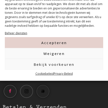
apparaat op te slaan en/of te raadplegen. We doen dit met als doel om
de beste ervaring te bieden en om gepersonaliseerde advertenties te
tonen. Door in te stemmen met deze technologieën kunnen wij
gegevens zoals surfgedrag of unieke ID's op deze site verwerken. Als u
geen toestemming geeft of uw toestemming intrekt, kan dit een
nadelige invloed hebben op bepaalde functies en mogelijkheden.
Contact
Beheer diensten
Accepteren
Tanthofdreef 7 2623 EW Delft
Weigeren
015-2120822
Bekijk voorkeuren
info@mfacademy.nl
Cookiebeleid
Privacy Beleid
Betalen & Verzenden