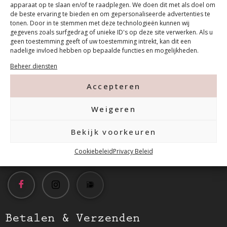
apparaat op te slaan en/of te raadplegen. We doen dit met als doel om
de beste ervaring te bieden en om gepersonaliseerde advertenties te
tonen. Door in te stemmen met deze technologieën kunnen wij
gegevens zoals surfgedrag of unieke ID's op deze site verwerken. Als u
geen toestemming geeft of uw toestemming intrekt, kan dit een
nadelige invloed hebben op bepaalde functies en mogelijkheden.
Contact
Beheer diensten
Accepteren
Tanthofdreef 7 2623 EW Delft
Weigeren
015-2120822
Bekijk voorkeuren
info@mfacademy.nl
Cookiebeleid
Privacy Beleid
Betalen & Verzenden