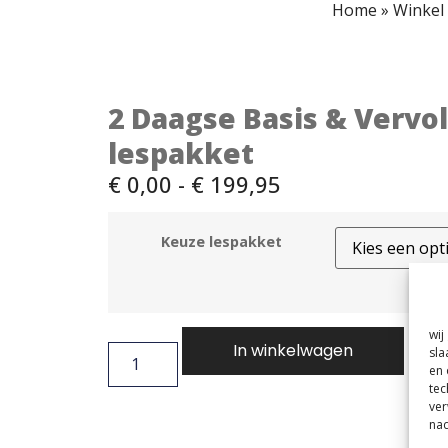
Home
»
Winkel
2 Daagse Basis & Vervol
lespakket
€
0,00
-
€
199,95
Keuze lespakket
wij
In winkelwagen
sla
en 
tec
ver
nad