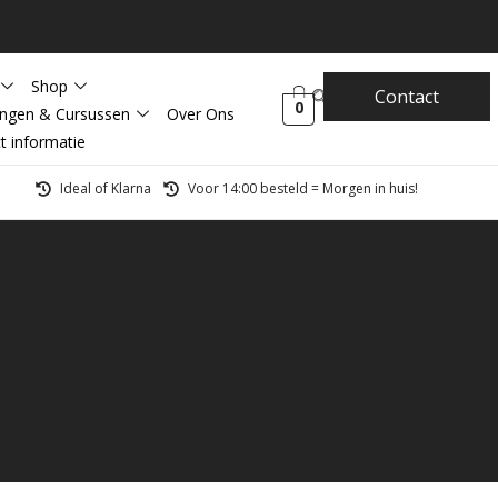
Shop
Contact
0
ingen & Cursussen
Over Ons
t informatie
Ideal of Klarna
Voor 14:00 besteld = Morgen in huis!