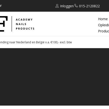
r
Inloggen
015-2120822
Home
Opleid
Produc
ending naar Nederland en België v.a. €100,- excl. btw