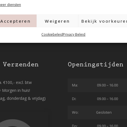
eer diensten
Accepteren
Weigeren
Bekijk voorkeure
Cookiebeleid
Privacy Beleid
 Verzenden
Openingstijden
. €100,- excl. btw
Ma:
09.00 – 16.00
= Morgen in huis!
ag, donderdag & vrijdag)
Di:
09.00 – 16.00
Wo:
Gesloten
Do:
09.00 – 16.00