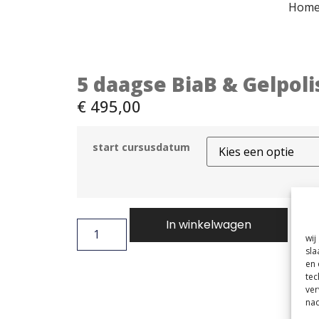
Hom
5 daagse BiaB & Gelpoli
€
495,00
start cursusdatum
In winkelwagen
wij
sla
en 
tec
ver
nad