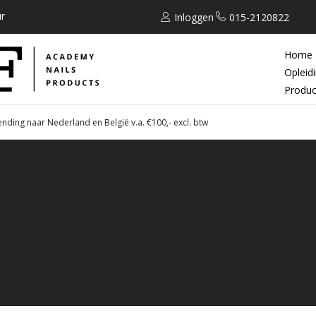
r
Inloggen
015-2120822
Home
Opleid
Produc
ending naar Nederland en België v.a. €100,- excl. btw