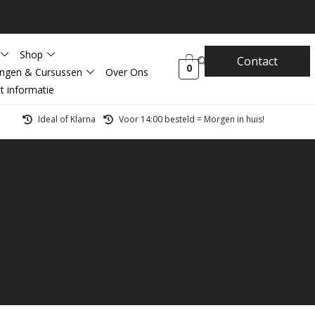
Shop
Contact
0
ingen & Cursussen
Over Ons
t informatie
Ideal of Klarna
Voor 14:00 besteld = Morgen in huis!