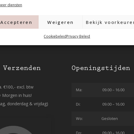
eer diensten
Accepteren
Weigeren
Bekijk voorkeure
Cookiebeleid
Privacy Beleid
 Verzenden
Openingstijden
. €100,- excl. btw
Ma:
09.00 – 16.00
= Morgen in huis!
ag, donderdag & vrijdag)
Di:
09.00 – 16.00
Wo:
Gesloten
Do:
09.00 – 16.00