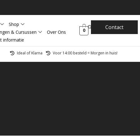
Shop
Contact
0
ingen & Cursussen
Over Ons
t informatie
Ideal of Klarna
Voor 14:00 besteld = Morgen in huis!