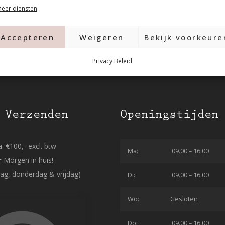
eer diensten
Accepteren
Weigeren
Bekijk voorkeure
Privacy Beleid
 Verzenden
Openingstijden
. €100,- excl. btw
Ma:
09.00 – 16.00
= Morgen in huis!
ag, donderdag & vrijdag)
Di:
09.00 – 16.00
Wo:
Gesloten
Do:
09.00 – 16.00