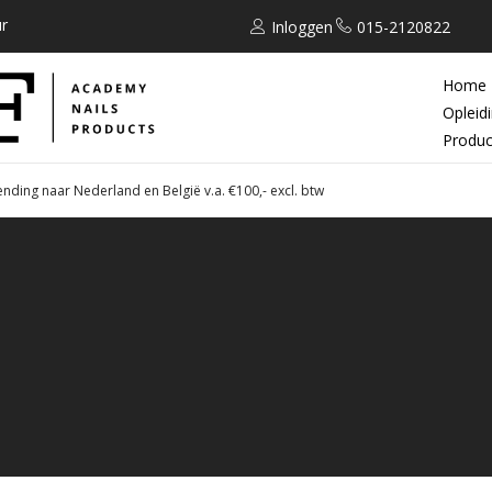
r
Inloggen
015-2120822
Home
Opleid
Produc
ending naar Nederland en België v.a. €100,- excl. btw