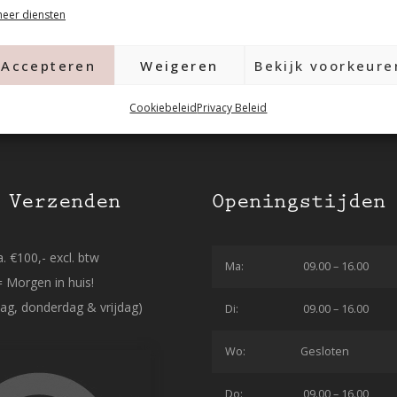
eer diensten
Accepteren
Weigeren
Bekijk voorkeure
Cookiebeleid
Privacy Beleid
 Verzenden
Openingstijden
. €100,- excl. btw
Ma:
09.00 – 16.00
= Morgen in huis!
ag, donderdag & vrijdag)
Di:
09.00 – 16.00
Wo:
Gesloten
Do:
09.00 – 16.00