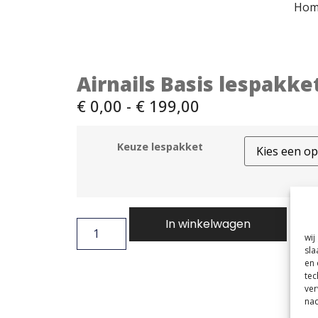
Hom
Airnails Basis lespakke
€
0,00
-
€
199,00
Keuze lespakket
In winkelwagen
wij
sla
en 
tec
ver
nad