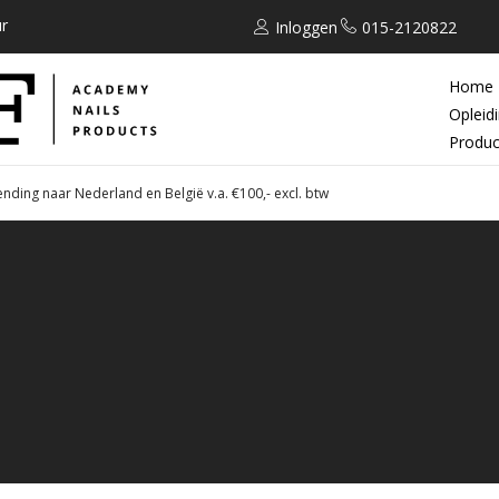
r
Inloggen
015-2120822
Home
Opleid
Produc
ending naar Nederland en België v.a. €100,- excl. btw