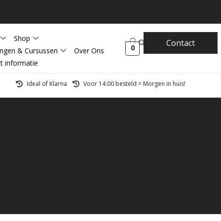
Shop
Contact
0
ingen & Cursussen
Over Ons
t informatie
Ideal of Klarna
Voor 14:00 besteld = Morgen in huis!