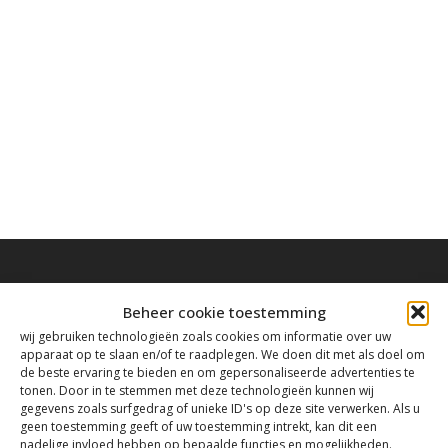
Beheer cookie toestemming
wij gebruiken technologieën zoals cookies om informatie over uw
Contact
apparaat op te slaan en/of te raadplegen. We doen dit met als doel om
de beste ervaring te bieden en om gepersonaliseerde advertenties te
tonen. Door in te stemmen met deze technologieën kunnen wij
gegevens zoals surfgedrag of unieke ID's op deze site verwerken. Als u
Tanthofdreef 7 2623 EW Delft
geen toestemming geeft of uw toestemming intrekt, kan dit een
nadelige invloed hebben op bepaalde functies en mogelijkheden.